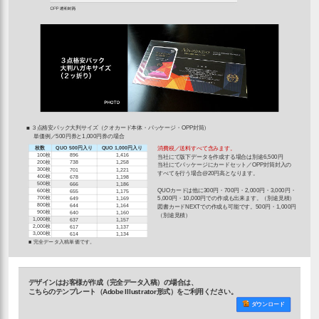
■ ３点格安パック大判サイズ（クオカード本体・パッケージ・OPP封筒）
単価例／500円券と1,000円券の場合
枚数
QUO 500円入り
QUO 1,000円入り
消費税／送料すべて含みます。
100枚
896
1,416
当社にて版下データを作成する場合は別途6,500円
200枚
738
1,258
当社にてパッケージにカードセット／OPP封筒封入の
300枚
701
1,221
すべてを行う場合@20円高となります。
400枚
678
1,198
500枚
666
1,186
QUOカードは他に300円・700円・2,000円・3,000円・
600枚
655
1,175
700枚
649
1,169
5,000円・10,000円での作成も出来ます。（別途見積）
800枚
644
1,164
図書カードNEXTでの作成も可能です。500円・1,000円
900枚
640
1,160
（別途見積）
1,000枚
637
1,157
2,000枚
617
1,137
3,000枚
614
1,134
■ 完全データ入稿単価です。
デザインはお客様が作成（完全データ入稿）の場合は、
こちらのテンプレート（Adobe Illustrator形式）をご利用ください。
ダウンロード