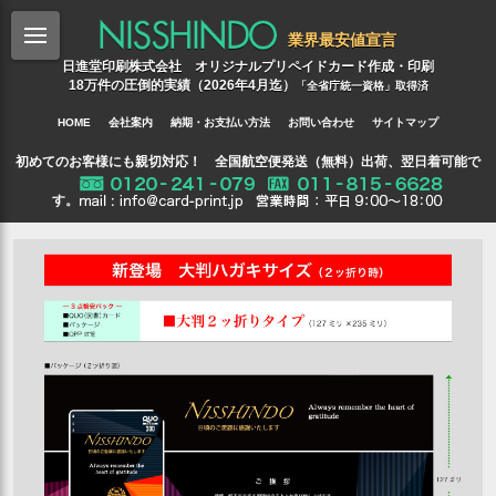
業界最安値宣言
日進堂印刷株式会社 オリジナルプリペイドカード作成・印刷
18万件の圧倒的実績（2026年4月迄）
「全省庁統一資格」取得済
HOME
会社案内
納期・お支払い方法
お問い合わせ
サイトマップ
初めてのお客様にも親切対応！ 全国航空便発送（無料）出荷、翌日着可能で
す。